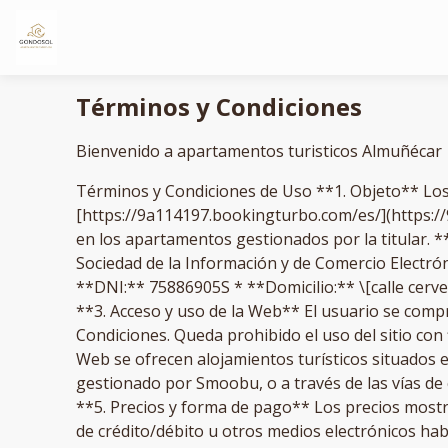
Términos y Condiciones
Bienvenido a apartamentos turisticos Almuñécar
Términos y Condiciones de Uso **1. Objeto** Los 
[https://9a114197.bookingturbo.com/es/](https://9
en los apartamentos gestionados por la titular. **
Sociedad de la Información y de Comercio Electrón
**DNI:** 75886905S * **Domicilio:** \[calle cerve
**3. Acceso y uso de la Web** El usuario se compr
Condiciones. Queda prohibido el uso del sitio con 
Web se ofrecen alojamientos turísticos situados 
gestionado por Smoobu, o a través de las vías de 
**5. Precios y forma de pago** Los precios mostr
de crédito/débito u otros medios electrónicos habi