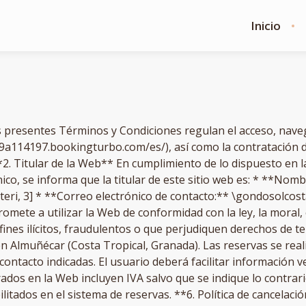
Inicio
presentes Términos y Condiciones regulan el acceso, navega
a114197.bookingturbo.com/es/), así como la contratación de 
2. Titular de la Web** En cumplimiento de lo dispuesto en la 
ico, se informa que la titular de este sitio web es: * **Nom
teri, 3] * **Correo electrónico de contacto:** \gondosolcos
omete a utilizar la Web de conformidad con la ley, la moral,
fines ilícitos, fraudulentos o que perjudiquen derechos de ter
en Almuñécar (Costa Tropical, Granada). Las reservas se rea
contacto indicadas. El usuario deberá facilitar información 
ados en la Web incluyen IVA salvo que se indique lo contrar
litados en el sistema de reservas. **6. Política de cancelaci