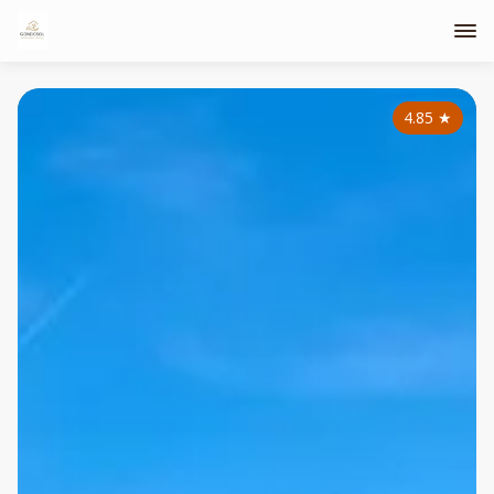
4.85
★