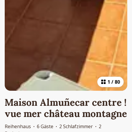
1
/
80
Maison Almuñecar centre !
vue mer château montagne
Reihenhaus
·
6 Gäste
·
2 Schlafzimmer
·
2