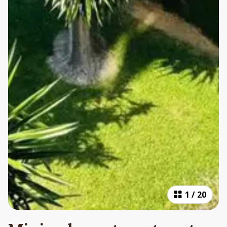
1
/
20