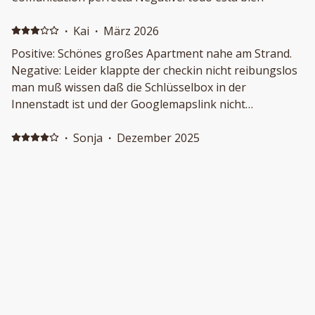
·
Kai
·
März 2026
Positive: Schönes großes Apartment nahe am Strand.
Negative: Leider klappte der checkin nicht reibungslos
man muß wissen daß die Schlüsselbox in der
Innenstadt ist und der Googlemapslink nicht
funktioniert hat.Der freie Parkplatz auf dem Gelände
war nicht verfügbar.Wir mußten und die gesamte Zeit
·
Sonja
·
Dezember 2025
einen Parkplatz suchen( ist nicht einfach).Der check in
Positive: Heel comfortabel en goed gelegen
dauerte letztendlich über 2 Stunden.
appartement, goed uitgerust, heel vriendelijke en
behulpzame eigenaar.
·
KACEM
·
November 2025
Description fidèle sur booking, appartement à
recommander Positive: Accueil exceptionnel de Jésus et
sa disponibilité. Appartement aéré et éclairé
naturellement. Restaurant adjacent servant de bons