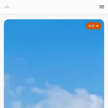
4.40
★