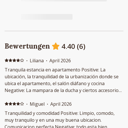
4.40
(
6
)
Bewertungen
·
Liliana
·
April 2026
Tranquila estancia en apartamento Positive: La
ubicación, la tranquilidad de la urbanización donde se
ubica el apartamento, el salón diáfano y cocina
Negative: La mampara de la ducha y ciertos accesorios
del baño se podrían sustituir o reparar para mejorar
esa estancia Sería un apartamento de 10 si dispusiera
·
Miguel
·
April 2026
de mobiliario para poder disfrutar de la terraza
Tranquilidad y comodidad Positive: Limpio, comodo,
muy tranquilo y en una muy buena ubicacion.
Comunicacion perfecta Negative: todo esta bien