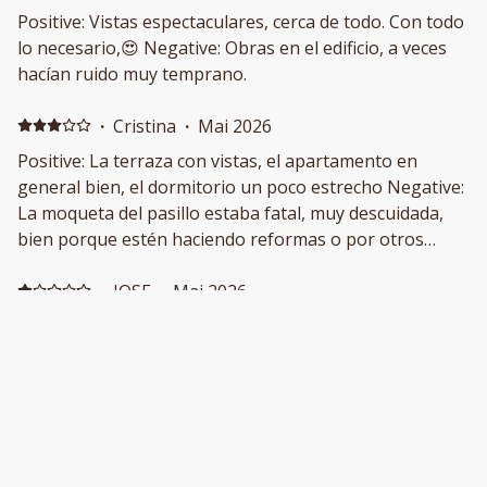
Positive: Vistas espectaculares, cerca de todo. Con todo
lo necesario,😍 Negative: Obras en el edificio, a veces
hacían ruido muy temprano.
·
Cristina
·
Mai 2026
Positive: La terraza con vistas, el apartamento en
general bien, el dormitorio un poco estrecho Negative:
La moqueta del pasillo estaba fatal, muy descuidada,
bien porque estén haciendo reformas o por otros
motivos que desconozco
·
JOSE
·
Mai 2026
Apartamento antiguo frente a la playa Positive: Las
vistas del apartamento y que está situado enfrente de
la playa (de piedras por cierto) Negative: Decía que hay
wifi y nadie sabía la clave, las camas son una auténtica
tortura y el sofá cama es una piedra. Es un
apartamento ochentero con lo mínimo de utensilios. La
·
Pedro
·
Februar 2026
reserva incluía parking pero es comunitario sin plaza