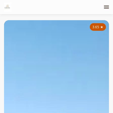
3.65
★