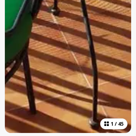
1
/
45