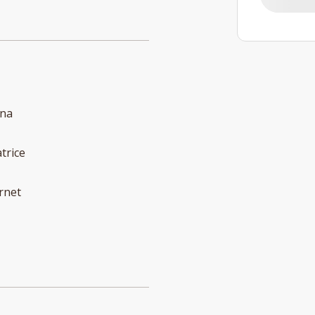
ina
trice
rnet