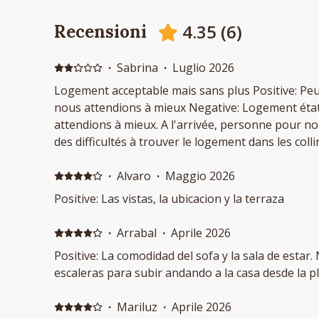
4.35
(
6
)
Recensioni
·
Sabrina
·
Luglio 2026
Logement acceptable mais sans plus Positive: Peu 
nous attendions à mieux Negative: Logement éta
attendions à mieux. A l'arrivée, personne pour nous accueillir, nous avons eu
des difficultés à trouver le logement dans les colli
pas sur place, nous avons dû attendre qu'ils arriv
avoir dormi) Le logement : L air co fait un tel brui
·
Alvaro
·
Maggio 2026
marche que nous devions l'éteindre et dormir fen
Positive: Las vistas, la ubicacion y la terraza
nous entendions absolument tout ce que faisait l
passer aucunes nuits apaisée, c'était l'horreur, le
·
Arrabal
·
Aprile 2026
1m60 chaques.. Le logement est tout en montée, 
Positive: La comodidad del sofa y la sala de estar.
personne avec des difficultés de marches d'être à 
escaleras para subir andando a la casa desde la pl
accessible ! Nous avons eu besoin de lui a quelque
ne rien faire pour nous ( exemple air co et barriè
·
Mariluz
·
Aprile 2026
départ et nous n'avions pas les clefs, il na rien su