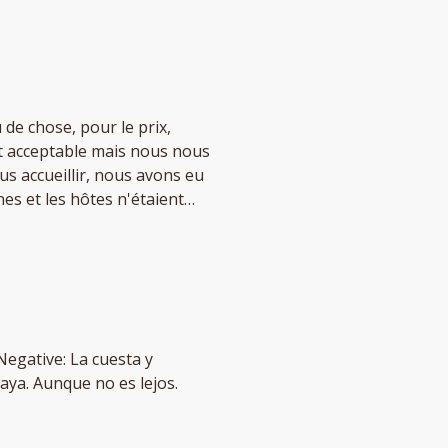
de chose, pour le prix,
t acceptable mais nous nous
nes et les hôtes n'étaient
ent(dans la chaleur et sans
t de moteur lorsqu'il est en
êtres ouvertes sauf que
es voisins, nous n'avons
s lits sont petits également
impossible pour une
 Negative: La cuesta y
cet endroit. Le hôte peu
aya. Aunque no es lejos.
s reprises et ne sais pas où
res fermer lors de notre
 faire, nous avons dû laisser