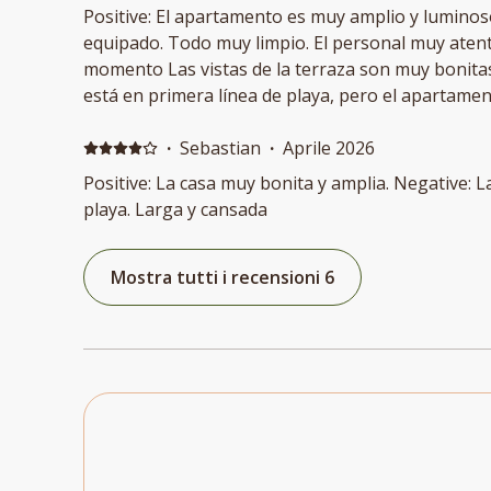
le véhicule à l'extérieur la nuit pour être sûre de sa
Positive: El apartamento es muy amplio y lumino
equipado. Todo muy limpio. El personal muy atento y disponible en todo
momento Las vistas de la terraza son muy bonitas Negative: La urbanización
está en primera línea de playa, pero el apartamen
más arriba en una cuesta bastante pronunciada. 
escaleras, lo cual es un impedimento si vas con niños pequeños. La terraza
·
Sebastian
·
Aprile 2026
tiene unas vistas preciosas, pero una baranda muy
Positive: La casa muy bonita y amplia. Negative: La
ninguna seguridad si viajas con niños.
playa. Larga y cansada
Mostra tutti i recensioni 6