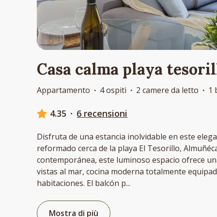
Casa calma playa tesoril
Appartamento
·
4 ospiti
·
2 camere da letto
·
1 
4.35
·
6 recensioni
Disfruta de una estancia inolvidable en este ele
reformado cerca de la playa El Tesorillo, Almuñéc
contemporánea, este luminoso espacio ofrece una
vistas al mar, cocina moderna totalmente equipa
habitaciones. El balcón p
...
Mostra di più