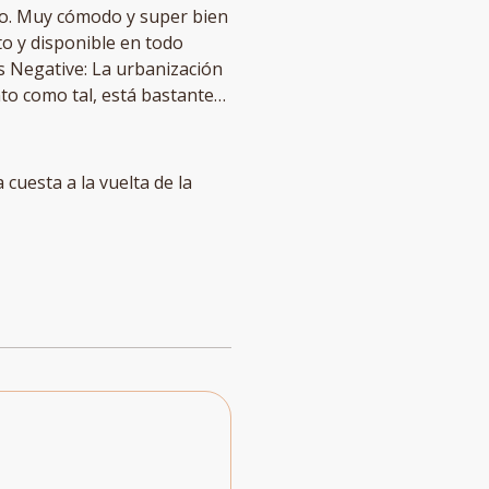
voir sortir !)
so. Muy cómodo y super bien
to como tal, está bastante
El acceso tiene muchas
 baja, lo cual no da
 cuesta a la vuelta de la