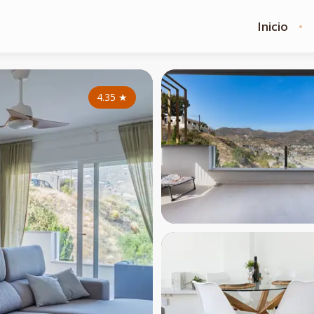
Inicio
4.35
★