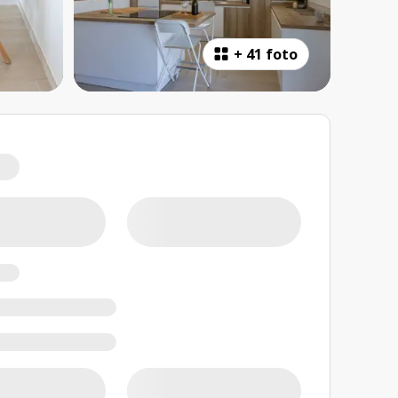
+
41 foto