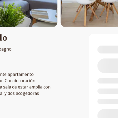
lo
bagno
gante apartamento
ar. Con decoración
 sala de estar amplia con
da, y dos acogedoras