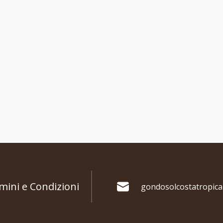
mini e Condizioni
gondosolcostatropic