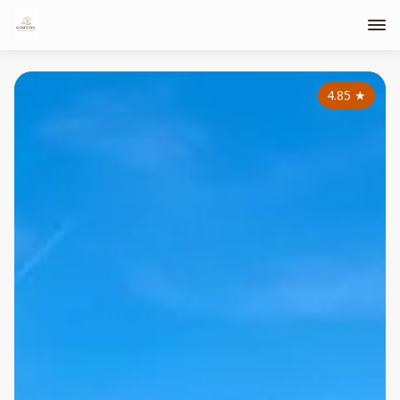
4.85
★