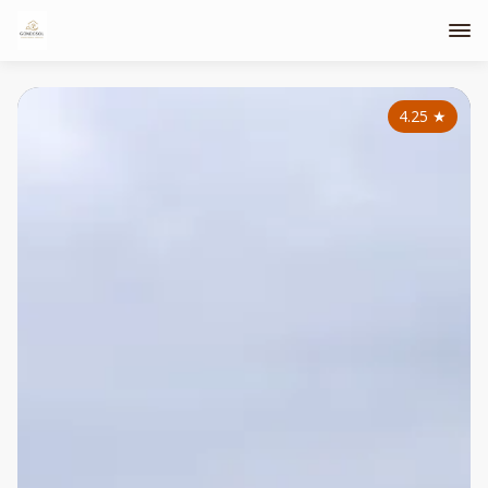
4.25
★