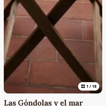
1
/
18
Las Góndolas y el mar