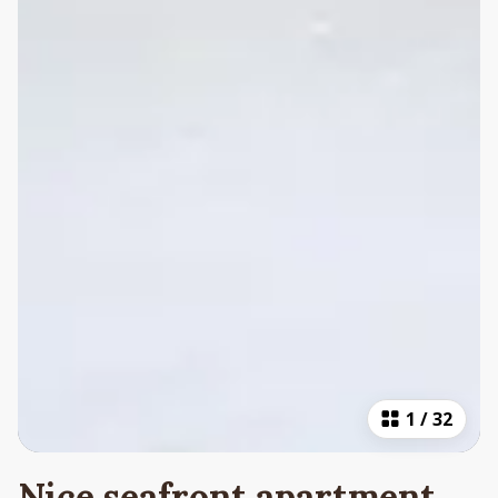
1
/
32
Nice seafront apartment