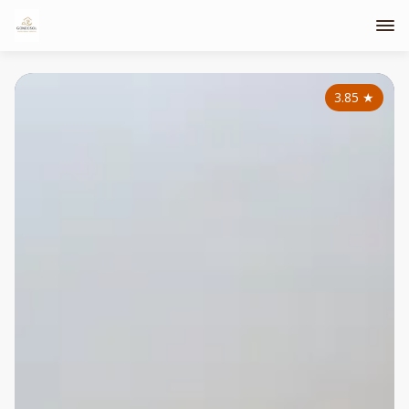
3.85
★