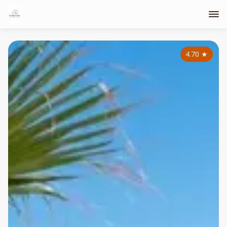
4.70
★