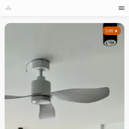
5.00
★