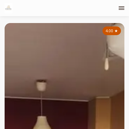
4.00
★