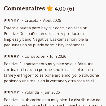
4.00
(
6
)
Commentaires
·
Cruceta
·
Août 2026
Estancia buena pero hay q ir dormir en el salón
Positive: Dos baños terraza aire y productos de
limpieza y baño Negative: Las camas horrible la
pequeñas no se puede dormir hay incómodas
almohada blanda imposible ni para un niño no hay
ventilador ni nada hace mucho calor tendedero roto
·
Concepcion
·
Juin 2026
,fregadero atascado debía haber toldo para poder
Positive: El apartamento muy bien solo le falta una
comer almediodia podía haber avisado que estaba muy
cortina en la cocina porque sino le da el sol toda la
lejos del centro y del lugar de recogida de las llaves
tarde y el frigorifico se pone ardiendo, yo lo solucione
para ir sin coche fatal hay q cojer bus debía tener wifi
poniendo una toalla en la ventana y otra cosa es el
cuarto de las dos camas no tiene ventilador y hacia un
poco de calor.
·
Yolanda
·
Juin 2026
Positive: La ubicación esta muy bien. La distribución del
piso es muy buena y la terraza esta muy bien y con una