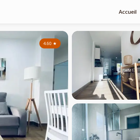
Accueil
4.60
★