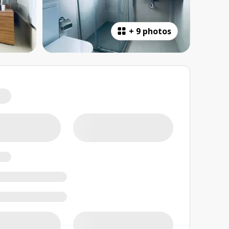
+
9 photos