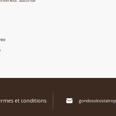
'intérieur
:
autorisé
vée
e
rmes et conditions
gondosolcostatrop