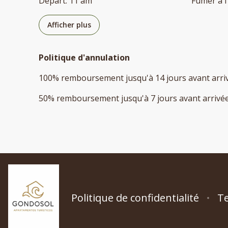
Départ
:
11 am
Fumer à l
Afficher plus
Politique d'annulation
100
%
remboursement
jusqu'à
14 jours
avant
arri
50
%
remboursement
jusqu'à
7 jours
avant
arrivé
Politique de confidentialité
Te