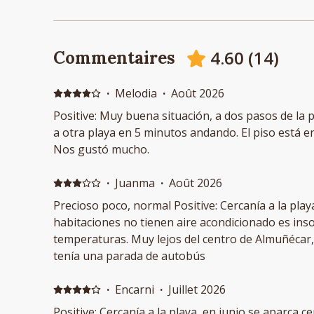
4.60
(
14
)
Commentaires
·
Melodia
·
Août 2026
Positive: Muy buena situación, a dos pasos de la pl
a otra playa en 5 minutos andando. El piso está 
Nos gustó mucho.
·
Juanma
·
Août 2026
Precioso poco, normal Positive: Cercanía a la play
habitaciones no tienen aire acondicionado es ins
temperaturas. Muy lejos del centro de Almuñécar, 
tenía una parada de autobús
·
Encarni
·
Juillet 2026
Positive: Cercanía a la playa, en junio se aparca 