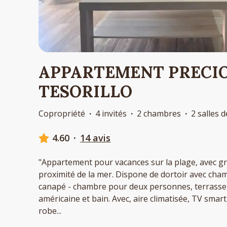
APPARTEMENT PRECIO
TESORILLO
Copropriété
·
4 invités
·
2 chambres
·
2 salles 
4.60
·
14 avis
"Appartement pour vacances sur la plage, avec gr
proximité de la mer. Dispone de dortoir avec cha
canapé - chambre pour deux personnes, terrasse cr
américaine et bain. Avec, aire climatisée, TV smart
robe
...