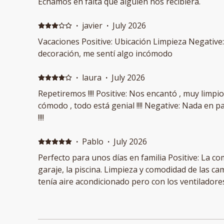
Echamos en falta que alguien nos recibiera.
·
javier
·
July 2026
Vacaciones Positive: Ubicación Limpieza Negative: Demasiada y excesiva
decoración, me sentí algo incómodo
·
laura
·
July 2026
Repetiremos !!!! Positive: Nos encantó , muy limp
cómodo , todo está genial !!!! Negative: Nada en p
!!!!
·
Pablo
·
July 2026
Perfecto para unos días en familia Positive: La c
garaje, la piscina. Limpieza y comodidad de las ca
tenía aire acondicionado pero con los ventilador