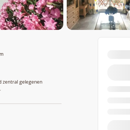
om
d zentral gelegenen
.