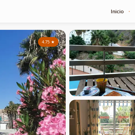
Inicio
4.75
★