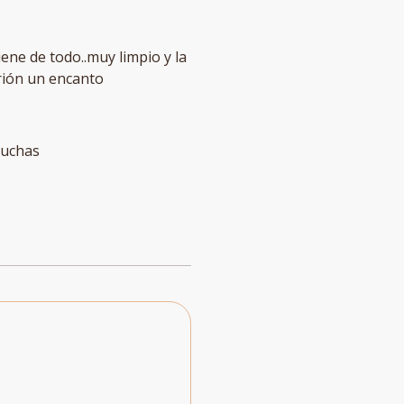
ry and is not good for a large
iene de todo..muy limpio y la
trión un encanto
 duchas