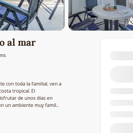
o al mar
oms
te con toda la familia!, ven a
osta tropical. El
sfrutar de unos días en
con un ambiente muy famil
...