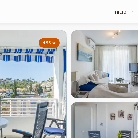
Inicio
4.55
★