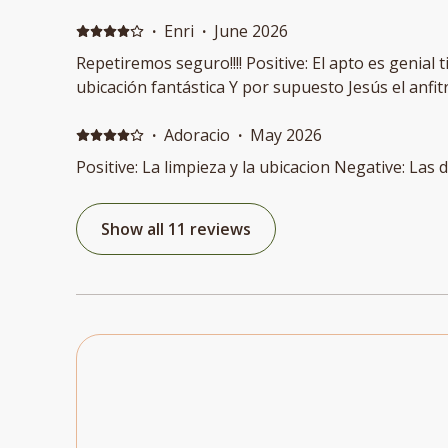
could not find it. The carpark has a very tight ent
vehicle.
·
Enri
·
June 2026
Repetiremos seguro!!!! Positive: El apto es genial t
ubicación fantástica Y por supuesto Jesús el anfi
·
Adoracio
·
May 2026
Positive: La limpieza y la ubicacion Negative: Las
Show all 11 reviews