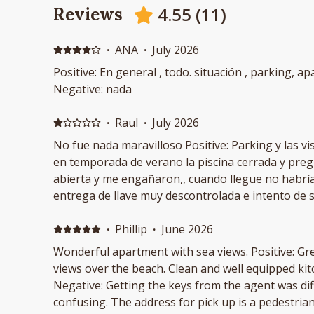
4.55
(
11
)
Reviews
·
ANA
·
July 2026
Positive: En general , todo. situación , parking, apartamento muy cómodo.
Negative: nada
·
Raul
·
July 2026
No fue nada maravilloso Positive: Parking y las vi
en temporada de verano la piscína cerrada y pregu
abierta y me engañaron,, cuando llegue no habría h
entrega de llave muy descontrolada e intento de s
mascota, a mi no me parece tan maravilloso es m
zonas en Almuñecar
·
Phillip
·
June 2026
Wonderful apartment with sea views. Positive: Gre
views over the beach. Clean and well equipped ki
Negative: Getting the keys from the agent was diff
confusing. The address for pick up is a pedestri