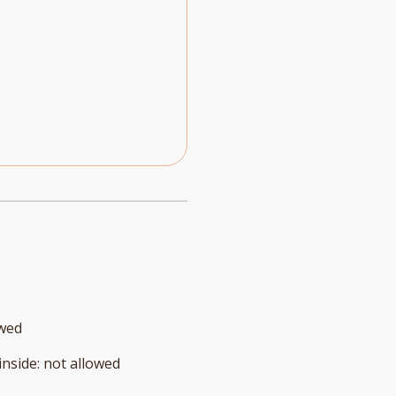
owed
inside
:
not allowed