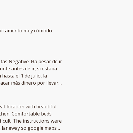
stas Negative: Ha pesar de ir
nte antes de ir, si estaba
asta el 1 de julio, la
acar más dinero por llevar
ás no me gusto, hay mejores
at location with beautiful
tchen. Comfortable beds.
icult. The instructions were
an laneway so google maps