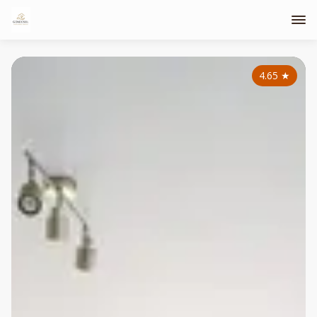
4.65
★