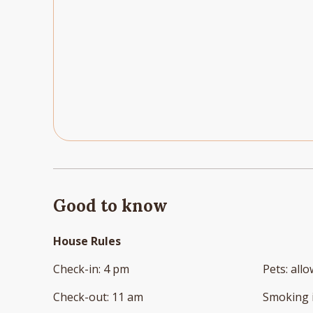
Good to know
House Rules
Check-in
:
4 pm
Pets
:
all
Check-out
:
11 am
Smoking 