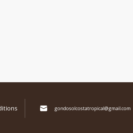
itions
gondosolcostatropical@gmail.com