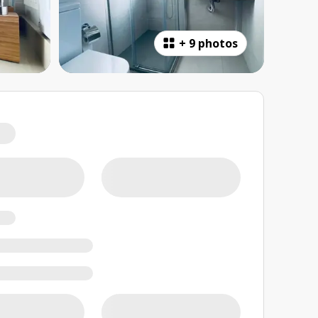
+
9 photos