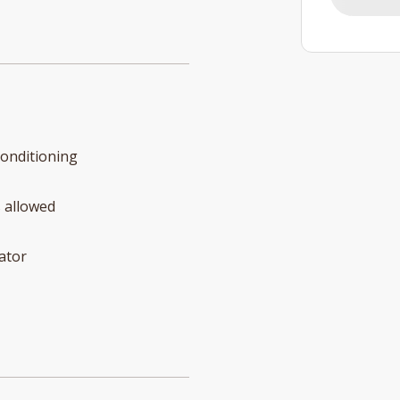
conditioning
 allowed
ator