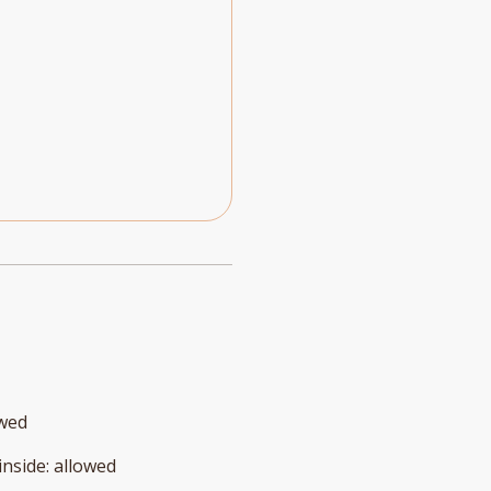
owed
inside
:
allowed