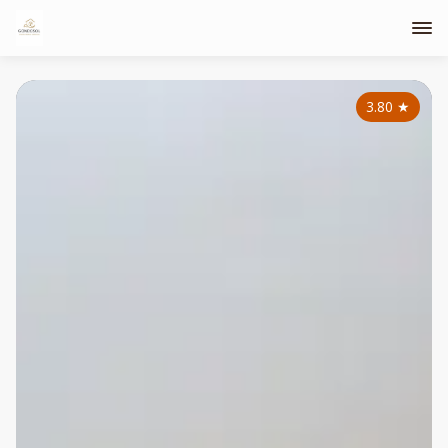
3.80
★