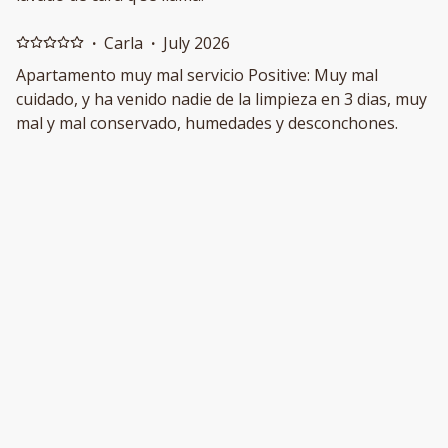
·
Carla
·
July 2026
Apartamento muy mal servicio Positive: Muy mal
cuidado, y ha venido nadie de la limpieza en 3 dias, muy
mal y mal conservado, humedades y desconchones.
Negative: Muy mal cuidado,
desconchones,humedades,y sin servicio de limpieza en
3 dias. Nunca vi eso. Muy mal, ni llamadas ni wasat
·
Jose
·
July 2026
nada de atención.
Nefasto Positive: Nada Negative: Enchufes cama
arrancado, pestazo a tabaco, mantenimiento
instalaciones NULO, no había cafetera (debía de
tenerla), techos descascarillados, puerta mampara
baño medio suelta...:-(
Show all 22 reviews